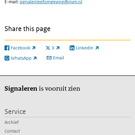
E-mail:
signalenleefomgeving@rivm.nl
Share this page
Facebook
X
LinkedIn
(link is external)
(link is external)
(link is external)
Email
WhatsApp
(link is external)
is vooruit zien
Signaleren
Service
Archief
Contact