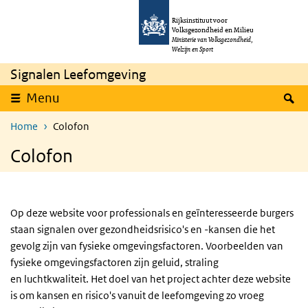
Skip to main content
Skip to main navigation
Rijksinstituut voor
Volksgezondheid en Milieu
Ministerie van Volksgezondheid,
Welzijn en Sport
Signalen Leefomgeving
S
Menu
Home
Colofon
Colofon
Op deze website voor professionals en geïnteresseerde burgers
staan signalen over ge­zond­heids­risico's en -kansen die het
gevolg zijn van fysieke omgevingsfactoren. Voorbeelden van
fysieke omgevingsfactoren zijn geluid, straling
en luchtkwaliteit. Het doel van het project achter deze website
is om kansen en risico's vanuit de leefomgeving zo vroeg