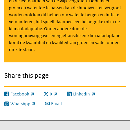
en de leefbaarheid van de wijk vergroten. Door meer
groen en water toe te passen kan de biodiversiteit vergroot
worden ook kan dit helpen om water te bergen en hitte te
verminderen, het speelt daarmee een belangrijke rol in de
klimaatadaptatie. Onder andere door de
woningbouwopgave, energietransitie en klimaatadaptatie
komt de kwantiteit en kwaliteit van groen en water onder
druk te staan.
Share this page
Facebook
X
LinkedIn
(link is external)
(link is external)
(link is external)
Email
WhatsApp
(link is external)