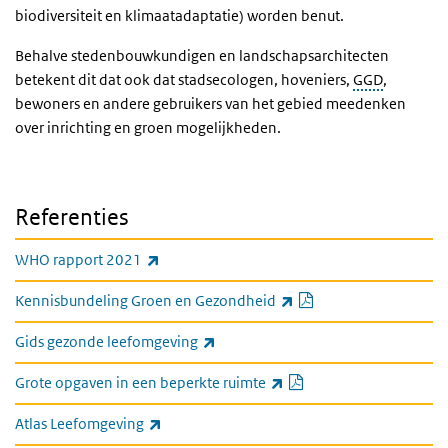
biodiversiteit en klimaatadaptatie) worden benut.
Behalve stedenbouwkundigen en landschapsarchitecten
betekent dit dat ook dat stadsecologen, hoveniers,
GGD
,
bewoners en andere gebruikers van het gebied meedenken
over inrichting en groen mogelijkheden.
Referenties
(link is external)
WHO rapport 2021
PDF document
(link is external)
Kennisbundeling Groen en Gezondheid
(link is external)
Gids gezonde leefomgeving
PDF document
(link is external)
Grote opgaven in een beperkte ruimte
(link is external)
Atlas Leefomgeving