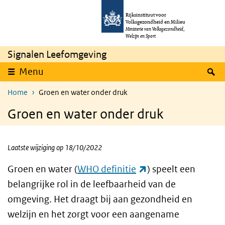
Skip to main content
Skip to main navigation
Rijksinstituut voor
Volksgezondheid en Milieu
Ministerie van Volksgezondheid,
Welzijn en Sport
Signalen Leefomgeving
S
Menu
Home
Groen en water onder druk
Groen en water onder druk
Laatste wijziging op 18/10/2022
(link is external)
Groen en water (
WHO definitie
) speelt een
belangrijke rol in de leefbaarheid van de
omgeving. Het draagt bij aan gezondheid en
welzijn en het zorgt voor een aangename