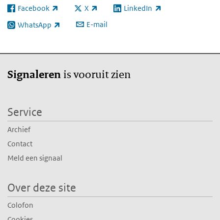
Facebook
X
LinkedIn
(externe link)
(externe link)
(externe link)
E-mail
WhatsApp
(externe link)
is vooruit zien
Signaleren
Service
Archief
Contact
Meld een signaal
Over deze site
Colofon
Cookies