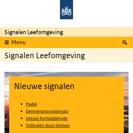
Overslaan en naar de inhoud gaan
Direct naar de hoofdnavigatie
Signalen Leefomgeving
Z
Menu
Signalen Leefomgeving
Nieuwe signalen
Padel
Dennenprocessierups
Ureum formaldehyde
Trillingen door treinen