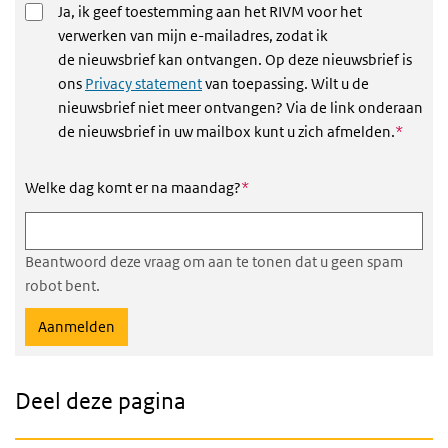
Ja, ik geef toestemming aan het RIVM voor het
verwerken van mijn e-mailadres, zodat ik
de nieuwsbrief kan ontvangen. Op deze nieuwsbrief is
ons
Privacy statement
van toepassing. Wilt u de
nieuwsbrief niet meer ontvangen? Via de link onderaan
Dit vel
de nieuwsbrief in uw mailbox kunt u zich afmelden.
*
Dit veld is verplicht
Welke dag komt er na maandag?
*
Beantwoord deze vraag om aan te tonen dat u geen spam
robot bent.
Deel deze pagina