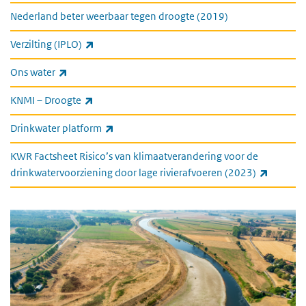
Nederland beter weerbaar tegen droogte (2019)
(externe link)
Verzilting (IPLO)
(externe link)
Ons water
(externe link)
KNMI – Droogte
(externe link)
Drinkwater platform
KWR Factsheet Risico’s van klimaatverandering voor de
(externe
drinkwatervoorziening door lage rivierafvoeren (2023)