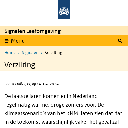
Overslaan en naar de inhoud gaan
Direct naar de hoofdnavigatie
Signalen Leefomgeving
Z
Menu
Home
Signalen
Verzilting
Verzilting
Laatste wijziging op 04-04-2024
De laatste jaren komen er in Nederland
regelmatig warme, droge zomers voor. De
klimaatscenario’s van het
KNMI
laten zien dat dat
in de toekomst waarschijnlijk vaker het geval zal