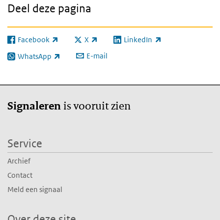
Deel deze pagina
Facebook
X
LinkedIn
(externe link)
(externe link)
(externe link)
E-mail
WhatsApp
(externe link)
is vooruit zien
Signaleren
Service
Archief
Contact
Meld een signaal
Over deze site