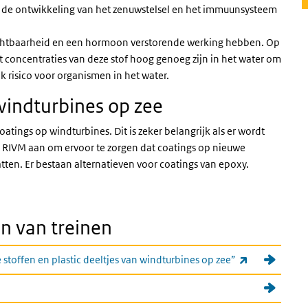
p de ontwikkeling van het zenuwstelsel en het immuunsysteem
ruchtbaarheid en een hormoon verstorende werking hebben. Op
t concentraties van deze stof hoog genoeg zijn in het water om
jk risico voor organismen in het water.
windturbines op zee
oatings op windturbines. Dit is zeker belangrijk als er wordt
et RIVM aan om ervoor te zorgen dat coatings op nieuwe
tten. Er bestaan alternatieven voor coatings van epoxy.
en van treinen
(externe link
stoffen en plastic deeltjes van windturbines op zee”