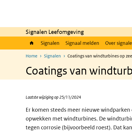
Overslaan en naar de inhoud gaan
Direct naar de hoofdnavigatie
Signalen Leefomgeving
Signalen
Signaal melden
Over signal
Home
Signalen
Coatings van windturbines op ze
Coatings van windturb
Laatste wijziging op 25/11/2024
Er komen steeds meer nieuwe windparken 
opwekken met windturbines. De windturb
tegen corrosie (bijvoorbeeld roest). Dat ka